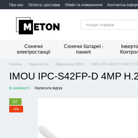
Перейти до основного контенту
Про нас
Оплата і доставка
Обмін та повернення
Контактна інфор
Сонячні
Сонячні батареї -
Інверто
електростанції
панелі
Контро
Головна
Відеонагляд
Відеонагляд IMOU
IMOU IPC-S42FP-D 4MP H.2
IMOU IPC-S42FP-D 4MP H.
В наявності
Написати відгук
ХІТ
−9%