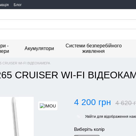
мація
Блог
ри -
Системи безперебійного
Акумулятори
лери
живлення
65 CRUISER WI-FI ВІДЕОКАМЕРА
265 CRUISER WI-FI ВІДЕОКА
4 200 грн
4 620 
Увійти
для відображення нак
%
Виберіть колір