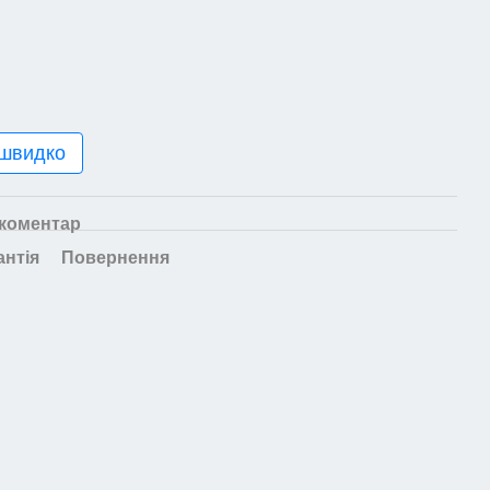
 швидко
 коментар
антія
Повернення