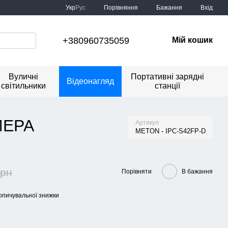
Порівняння
Укр
Рус
Бажання
Вхід
+380960735059
Мій кошик
Вуличні
Портативні зарядні
Відеонагляд
світильники
станції
МЕРА
Артикул
METON - IPC-S42FP-D
грн
Порівняти
В бажання
опичувальної знижки