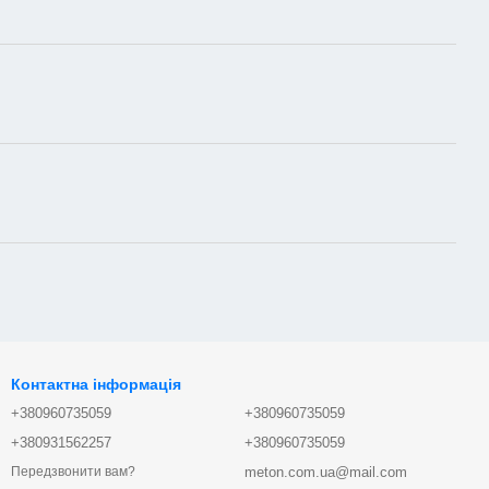
Контактна інформація
+380960735059
+380960735059
+380931562257
+380960735059
meton.com.ua@mail.com
Передзвонити вам?