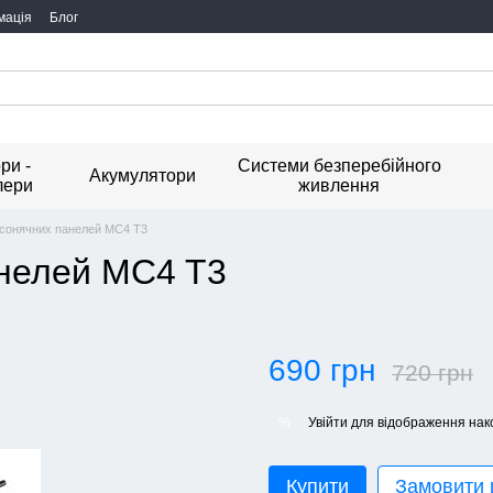
мація
Блог
ри -
Системи безперебійного
Акумулятори
лери
живлення
 сонячних панелей MC4 T3
анелей MC4 T3
690 грн
720 грн
Увійти
для відображення нак
%
Купити
Замовити