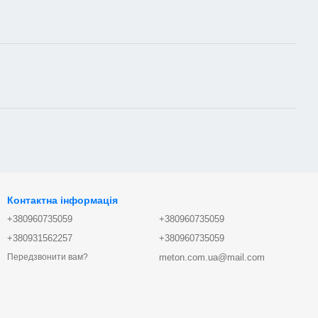
Контактна інформація
+380960735059
+380960735059
+380931562257
+380960735059
meton.com.ua@mail.com
Передзвонити вам?