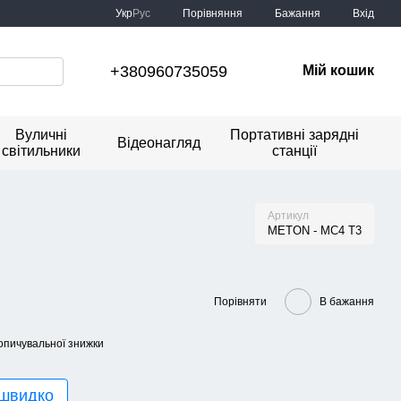
Порівняння
Укр
Рус
Бажання
Вхід
+380960735059
Мій кошик
Вуличні
Портативні зарядні
Відеонагляд
світильники
станції
Артикул
METON - MC4 T3
Порівняти
В бажання
опичувальної знижки
 швидко