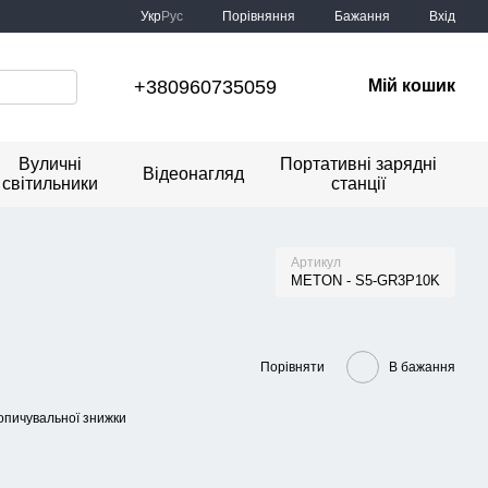
Порівняння
Укр
Рус
Бажання
Вхід
+380960735059
Мій кошик
Вуличні
Портативні зарядні
Відеонагляд
світильники
станції
Артикул
METON - S5-GR3P10K
Порівняти
В бажання
опичувальної знижки