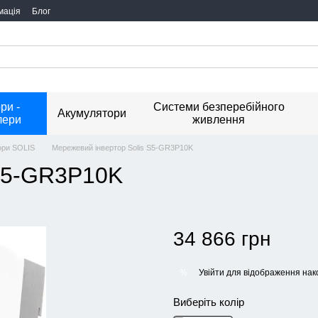
мація
Блог
ри -
Системи безперебійного
Акумулятори
лери
живлення
ори SOLIS
Мережевий інвертор Solis S5-GR3P10K
 S5-GR3P10K
34 866 грн
Увійти
для відображення нак
%
Виберіть колір