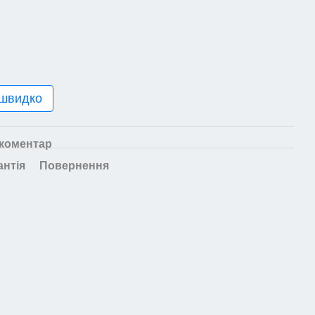
 швидко
 коментар
антія
Повернення