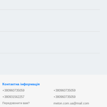
Контактна інформація
+380960735059
+380960735059
+380931562257
+380960735059
meton.com.ua@mail.com
Передзвонити вам?