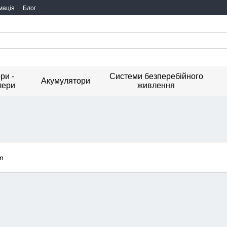
мація
Блог
ри -
Системи безперебійного
Акумулятори
лери
живлення