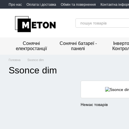
Перейти до основного контенту
Про нас
Оплата і доставка
Обмін та повернення
Контактна інфор
Сонячні
Сонячні батареї -
Інверто
електростанції
панелі
Контро
Головна
Ssonce dim
Ssonce dim
Немає товарів