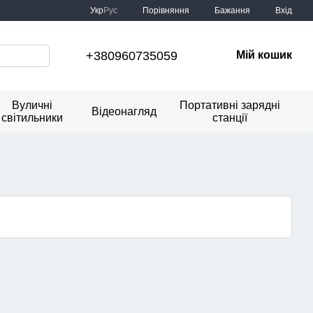
Порівняння
Укр
Рус
Бажання
Вхід
+380960735059
Мій кошик
Вуличні
Портативні зарядні
Відеонагляд
світильники
станції