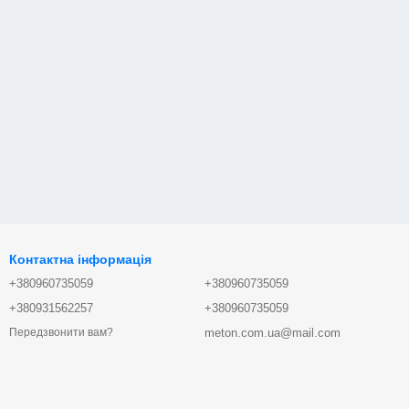
Контактна інформація
+380960735059
+380960735059
+380931562257
+380960735059
meton.com.ua@mail.com
Передзвонити вам?