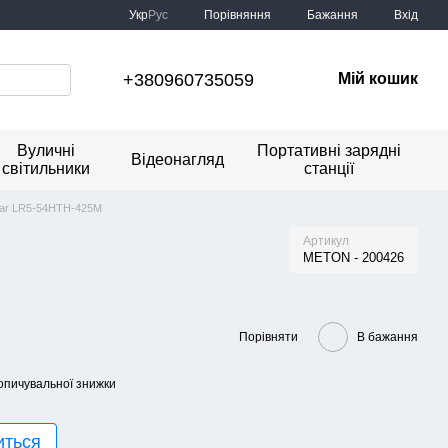
Порівняння
Укр
Рус
Бажання
Вхід
+380960735059
Мій кошик
Вуличні
Портативні зарядні
Відеонагляд
світильники
станції
lar LR5-54HTH-425M
Артикул
METON - 200426
Порівняти
В бажання
опичувальної знижки
иться