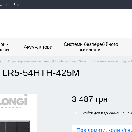
мація
Блог
ри -
Системи безперебійного
Акумулятори
лери
живлення
)
Односторонні сонячні панелі (Monofacial) Longi Solar
Сонячна панель Longi So
ar LR5-54HTH-425M
3 487 грн
Увійти
для відображення нак
%
Повідомити, коли з'яв