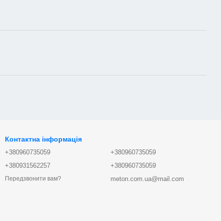
Контактна інформація
+380960735059
+380960735059
+380931562257
+380960735059
meton.com.ua@mail.com
Передзвонити вам?