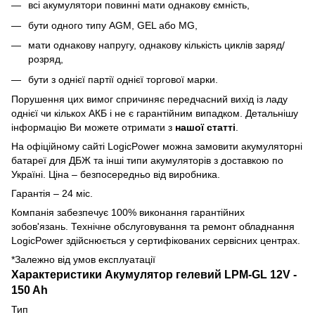
всі акумулятори повинні мати однакову ємність,
бути одного типу AGM, GEL або MG,
мати однакову напругу, однакову кількість циклів заряд/
розряд,
бути з однієї партії однієї торгової марки.
Порушення цих вимог спричиняє передчасний вихід із ладу
однієї чи кількох АКБ і не є гарантійним випадком. Детальнішу
інформацію Ви можете отримати з
нашої статті
.
На офіційному сайті LogicPower можна замовити акумуляторні
батареї для ДБЖ та інші типи акумуляторів з доставкою по
Україні. Ціна – безпосередньо від виробника.
Гарантія – 24 міс.
Компанія забезпечує 100% виконання гарантійних
зобов'язань. Технічне обслуговування та ремонт обладнання
LogicPower здійснюється у сертифікованих сервісних центрах.
*Залежно від умов експлуатації
Характеристики Акумулятор гелевий LPM-GL 12V -
150 Ah
Тип