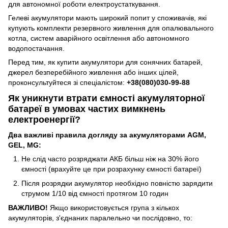
для автономної роботи електроустаткування.
Гелеві акумулятори мають широкий попит у споживачів, які
купують комплекти резервного живлення для опалювального
котла, систем аварійного освітлення або автономного
водопостачання.
Перед тим, як купити акумулятори для сонячних батарей,
джерел безперебійного живлення або інших цілей,
проконсультуйтеся зі спеціалістом:
+38(080)030-99-88
Як уникнути втрати ємності акумуляторної
батареї в умовах частих вимкнень
електроенергії?
Два важливі правила догляду за акумуляторами AGM,
GEL, MG:
Не слід часто розряджати АКБ більш ніж на 30% його
ємності (врахуйте це при розрахунку ємності батареї)
Після розрядки акумулятор необхідно повністю зарядити
струмом 1/10 від ємності протягом 10 годин
ВАЖЛИВО!
Якщо використовується група з кількох
акумуляторів, з'єднаних паралельно чи послідовно, то: