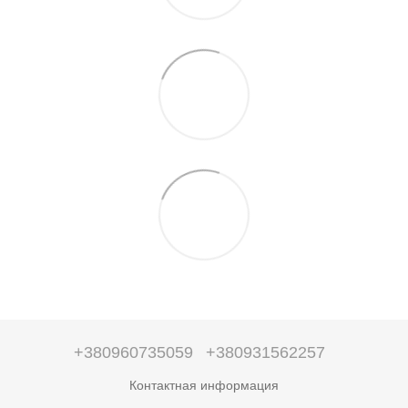
+380960735059
+380931562257
Контактная информация