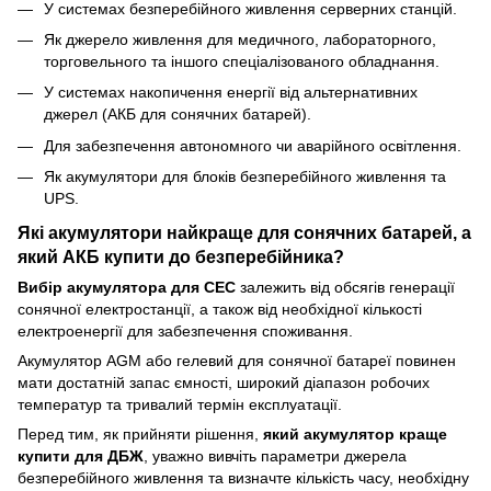
У системах безперебійного живлення серверних станцій.
Як джерело живлення для медичного, лабораторного,
торговельного та іншого спеціалізованого обладнання.
У системах накопичення енергії від альтернативних
джерел (АКБ для сонячних батарей).
Для забезпечення автономного чи аварійного освітлення.
Як акумулятори для блоків безперебійного живлення та
UPS.
Які акумулятори найкраще для сонячних батарей, а
який АКБ купити до безперебійника?
Вибір акумулятора для СЕС
залежить від обсягів генерації
сонячної електростанції, а також від необхідної кількості
електроенергії для забезпечення споживання.
Акумулятор AGM або гелевий для сонячної батареї повинен
мати достатній запас ємності, широкий діапазон робочих
температур та тривалий термін експлуатації.
Перед тим, як прийняти рішення,
який акумулятор краще
купити для ДБЖ
, уважно вивчіть параметри джерела
безперебійного живлення та визначте кількість часу, необхідну