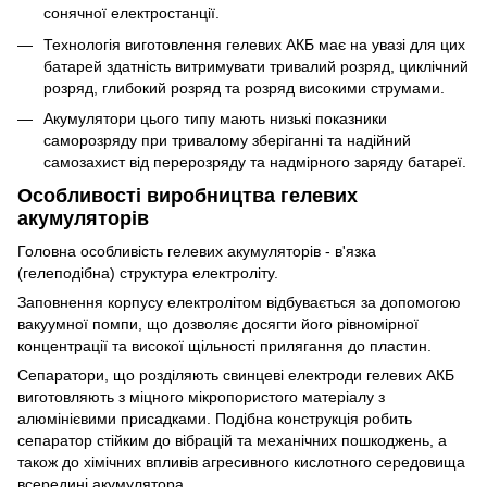
сонячної електростанції.
Технологія виготовлення гелевих АКБ має на увазі для цих
батарей здатність витримувати тривалий розряд, циклічний
розряд, глибокий розряд та розряд високими струмами.
Акумулятори цього типу мають низькі показники
саморозряду при тривалому зберіганні та надійний
самозахист від перерозряду та надмірного заряду батареї.
Особливості виробництва гелевих
акумуляторів
Головна особливість гелевих акумуляторів - в'язка
(гелеподібна) структура електроліту.
Заповнення корпусу електролітом відбувається за допомогою
вакуумної помпи, що дозволяє досягти його рівномірної
концентрації та високої щільності прилягання до пластин.
Сепаратори, що розділяють свинцеві електроди гелевих АКБ
виготовляють з міцного мікропористого матеріалу з
алюмінієвими присадками. Подібна конструкція робить
сепаратор стійким до вібрацій та механічних пошкоджень, а
також до хімічних впливів агресивного кислотного середовища
всередині акумулятора.