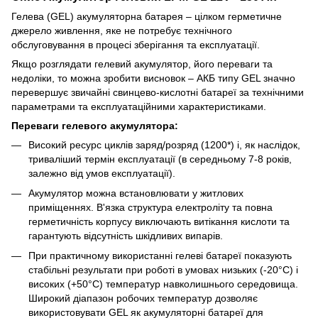
Гелева (GEL) акумуляторна батарея – цілком герметичне
джерело живлення, яке не потребує технічного
обслуговування в процесі зберігання та експлуатації.
Якщо розглядати гелевий акумулятор, його переваги та
недоліки, то можна зробити висновок – АКБ типу GEL значно
перевершує звичайні свинцево-кислотні батареї за технічними
параметрами та експлуатаційними характеристиками.
Переваги гелевого акумулятора:
Високий ресурс циклів заряд/розряд (1200*) і, як наслідок,
триваліший термін експлуатації (в середньому 7-8 років,
залежно від умов експлуатації).
Акумулятор можна встановлювати у житлових
приміщеннях. В'язка структура електроліту та повна
герметичність корпусу виключають витікання кислоти та
гарантують відсутність шкідливих випарів.
При практичному використанні гелеві батареї показують
стабільні результати при роботі в умовах низьких (-20°С) і
високих (+50°С) температур навколишнього середовища.
Широкий діапазон робочих температур дозволяє
використовувати GEL як акумуляторні батареї для