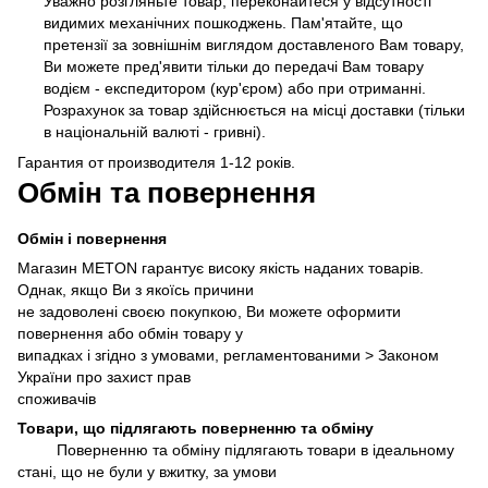
Уважно розгляньте товар, переконайтеся у відсутності
видимих механічних пошкоджень. Пам'ятайте, що
претензії за зовнішнім виглядом доставленого Вам товару,
Ви можете пред'явити тільки до передачі Вам товару
водієм - експедитором (кур'єром) або при отриманні.
Розрахунок за товар здійснюється на місці доставки (тільки
в національній валюті - гривні).
Гарантия от производителя 1-12 років.
Обмін та повернення
Обмін і повернення
Магазин METON гарантує високу якість наданих товарів.
Однак, якщо Ви з якоїсь причини
не задоволені своєю покупкою, Ви можете оформити
повернення або обмін товару у
випадках і згідно з умовами, регламентованими >
Законом
України про захист прав
споживачів
Товари, що підлягають поверненню та обміну
Поверненню та обміну підлягають товари в ідеальному
стані, що не були у вжитку, за умови