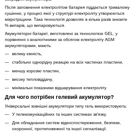
Після заповнення електролітом батарея піддається тривалому
сушінню, у процесі якої у структурі електроліту утворюються
мікротріщини. Така технологія дозволяє в кілька разів знизити
% випарів, що випаровуються.
Акумуляторні батареї, виготовлені за технологією GEL, у
порівнянні з аналогічними за обсягом електроліту AGM
акумуляторами, мають:
велику ємність,
стабільно однорідну реакцію на всіх частинах пластини,
меншу корозію пластин,
високу тепловіддачу,
мінімальні показники відшарування електроліту.
Для чого потрібен гелевий акумулятор?
Універсальні зовнішні акумулятори типу гель використовують:
У телекомунікаційних та інших системах зв'язку.
Для обладнання систем відеоспостереження, безпеки,
охоронної, протипожежної та іншої сигналізації.