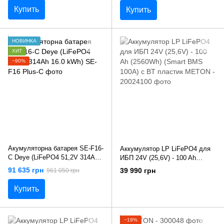
Купить
Купить
НОВИНКА
ХИТ
−90%
Акумуляторна батарея SE-F16-
Аккумулятор LP LiFePO4 для
С Deye (LiFePO4 51,2V 314Ah
ИБП 24V (25,6V) - 100 Ah
16.0 kWh)
(2560Wh) (Smart BMS 100А) с
91 635 грн
39 990 грн
961 050 грн
BT пластик
Купить
−19%