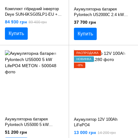
Комплект гібридний інвертор
Акумуляторна батарея
Deye SUN-6KSG05LP1-EU +
Pylontech US2000C 2.4 kW
АКБ Deye SE-G5.1 Pro-B
LifePO4
84 930 грн
37 700 грн
89 400 грн
Інвертор 6 кВт АКБ 51,2V 100A
Купить
Купить
РАСПРОДАЖА
НОВИНКА
−8%
Акумуляторна батарея
Акумулятор 12V 100Ah
Pylontech US5000 5 kW
LiFePO4
LifePO4
51 200 грн
13 000 грн
14 200 грн