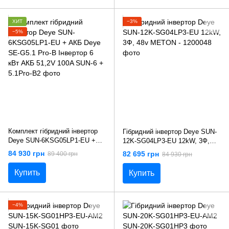
ХИТ
−3%
−5%
Комплект гібридний інвертор
Гібридний інвертор Deye SUN-
Deye SUN-6KSG05LP1-EU +
12K-SG04LP3-EU 12kW, 3Ф,
АКБ Deye SE-G5.1 Pro-B
48v
84 930 грн
82 695 грн
89 400 грн
84 930 грн
Інвертор 6 кВт АКБ 51,2V 100A
Купить
Купить
−4%