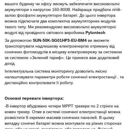
вашого будинку чи офісу зможуть забезпечити високовольтні
акумулятори з напругою 160-800В. Найкраще придбати літій-
залізо фосфатні акумуляторні батареї. До цього інвертора
можна підключати два комплектна акумуляторних модулів
такого типу. Ми рекомендуємо високовольтні акумуляторні
модулі від провідного світового виробника
Pylontech
За допомогою
SUN-50K-SG01HP3-EU-BM4
ви зможете
транспортувати надлишкову електроенергію отриману від
сонячних фотомодулів в місцеву електромережу за системою
за системою «Зелений тариф». Це принесе вам додатковий
дохід.
Інтелектуальна система моніторингу дозволить якісно
налаштовувати параметри роботи сонячної електростанції , та
дистанційно контролювати її роботу.
Основні переваги інвертора:
-В інвертор вбудовано чотири MPPT трекери по 2 стрінги на
кожен трекер. Отже в системі сонячної електростанції можна
розмістити 8 окремих масивів сонячних панелей. В цьому
випадку сонячні батареї можна монтувати на різних сторонах