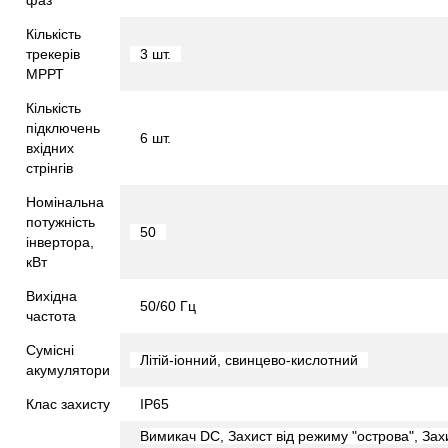
фаз
Кількість
трекерів
3 шт.
МРРТ
Кількість
підключень
6 шт.
вхідних
стрінгів
Номінальна
потужність
50
інвертора,
кВт
Вихідна
50/60 Гц
частота
Сумісні
Літій-іонний, свинцево-кислотний
акумулятори
Клас захисту
ІР65
Вимикач DC, Захист від режиму "острова", Зах