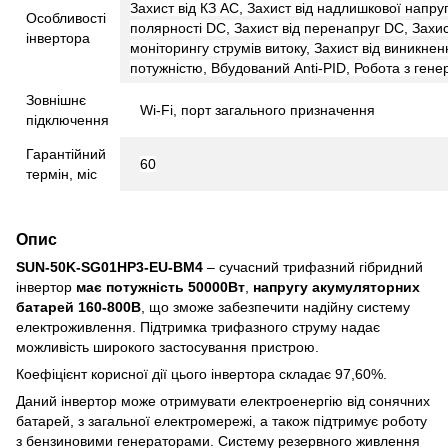
Захист від КЗ AC, Захист від надлишкової напруг
Особливості
полярності DC, Захист від перенапруг DC, Захис
інвертора
моніторингу струмів витоку, Захист від виникне
потужністю, Вбудований Anti-PID, Робота з ген
Зовнішнє
Wi-Fi, порт загального призначення
підключення
Гарантійний
60
термін, міс
Опис
SUN-50K-SG01HP3-EU-BM4
– сучасний трифазний гібридний
інвертор
має потужність 50000Вт
,
напругу акумуляторних
батарей 160-800В
, що зможе забезпечити надійну систему
електроживлення. Підтримка трифазного струму надає
можливість широкого застосування пристрою.
Коефіцієнт корисної дії цього інвертора складає 97,60%.
Даний інвертор може отримувати електроенергію від сонячних
батарей, з загальної електромережі, а також підтримує роботу
з бензиновими генераторами. Систему резервного живлення