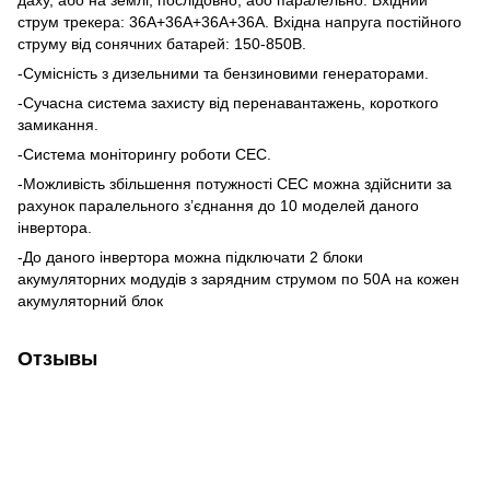
даху, або на землі, послідовно, або паралельно. Вхідний
струм трекера: 36А+36А+36A+36А. Вхідна напруга постійного
струму від сонячних батарей: 150-850В.
-Сумісність з дизельними та бензиновими генераторами.
-Сучасна система захисту від перенавантажень, короткого
замикання.
-Система моніторингу роботи СЕС.
-Можливість збільшення потужності СЕС можна здійснити за
рахунок паралельного з’єднання до 10 моделей даного
інвертора.
-До даного інвертора можна підключати 2 блоки
акумуляторних модудів з зарядним струмом по 50А на кожен
акумуляторний блок
Отзывы