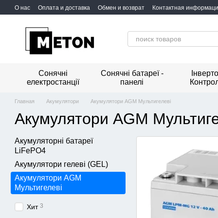
Перейти к основному контенту
О нас
Оплата и доставка
Обмен и возврат
Контактная информац
Сонячні
Сонячні батареї -
Інверто
електростанції
панелі
Контро
Главная
Акумулятори
Акумулятори AGM Мультигелеві
Акумулятори AGM Мультиге
Акумуляторні батареї
LiFePO4
Акумулятори гелеві (GEL)
Акумулятори AGM
Мультигелеві
3
Хит