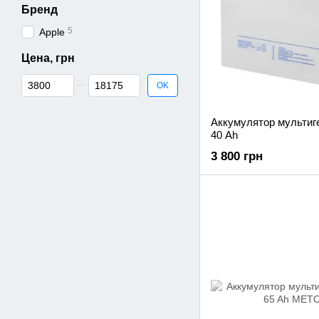
Бренд
5
Apple
Цена, грн
От Цена, грн
До Цена, грн
OK
Аккумулятор мультиг
40 Ah
3 800 грн