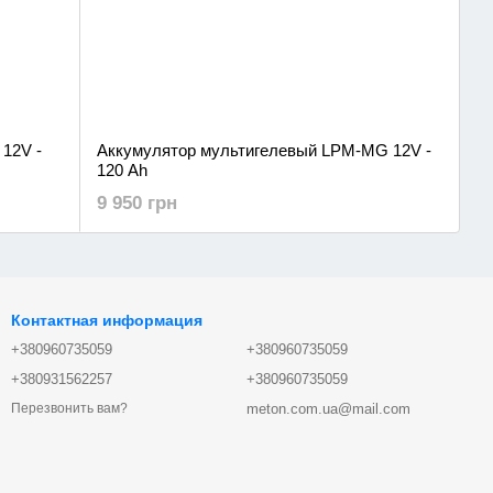
12V -
Аккумулятор мультигелевый LPM-MG 12V -
120 Ah
9 950 грн
Контактная информация
+380960735059
+380960735059
+380931562257
+380960735059
meton.com.ua@mail.com
Перезвонить вам?