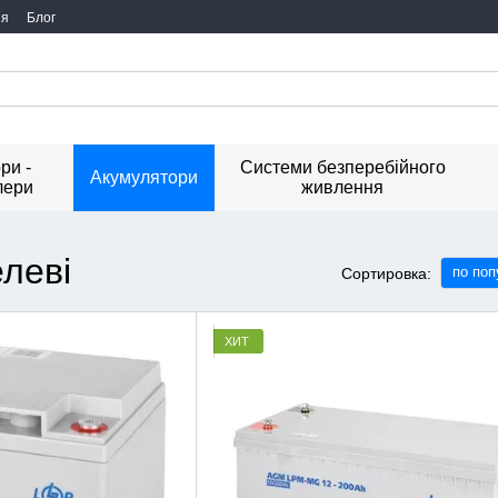
ия
Блог
ри -
Системи безперебійного
Акумулятори
лери
живлення
леві
по поп
Сортировка:
ХИТ