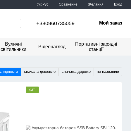
Сравнение
Укр
Рус
Желания
Вход
+380960735059
Мой заказ
Вуличні
Портативні зарядні
Відеонагляд
світильники
станції
улярности
сначала дешевле
сначала дороже
по названию
ХИТ