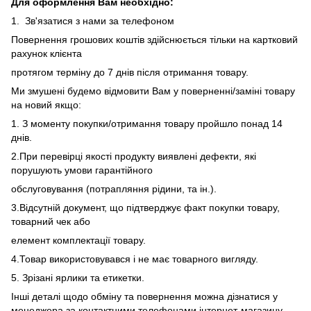
Для оформлення Вам необхідно:
1. Зв'язатися з нами за телефоном
Повернення грошових коштів здійснюється тільки на картковий
рахунок клієнта
протягом терміну до 7 днів після отримання товару.
Ми змушені будемо відмовити Вам у поверненні/заміні товару
на новий якщо:
1. З моменту покупки/отримання товару пройшло понад 14
днів.
2.При перевірці якості продукту виявлені дефекти, які
порушують умови гарантійного
обслуговування (потрапляння рідини, та ін.).
3.Відсутній документ, що підтверджує факт покупки товару,
товарний чек або
елемент комплектації товару.
4.Товар використовувався і не має товарного вигляду.
5. Зрізані ярлики та етикетки.
Інші деталі щодо обміну та повернення можна дізнатися у
менеджера за контактними телефонами інтернет-магазину.