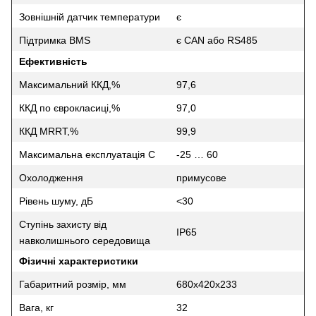
Зовнішній датчик температури
є
Підтримка BMS
є CAN або RS485
Ефективність
Максимальний ККД,%
97,6
ККД по єврокласиці,%
97,0
ККД MRRT,%
99,9
Максимальна експлуатація С
-25 … 60
Охолодження
примусове
Рівень шуму, дБ
<30
Ступінь захисту від
IP65
навколишнього середовища
Фізичні характеристики
Габаритний розмір, мм
680х420х233
Вага, кг
32