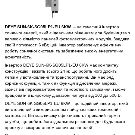
DEYE SUN-6K-SG05LP1-EU 6KW
– це сучасний інвертор
сонячної енергії, який є ідеальним рішенням для будівництва з
великою кількістю панелей фотоелектричних модулів. Завдяки
своїй потужності 6 кВт, цей інвертор забезпечує ефективну
роботу сонячної системи та забезпечує високу енергетичну
ефективність.
Інвертор DEYE SUN-6K-SG05LP1-EU 6KW має компактну
конструкцію і важить всього 24 кг, що робить його досить
легким у встановленні та транспортуванні. Він має ряд
корисних функцій, таких як функція відновлення мережі,
захист від перезавантаження та короткого замикання, і може
працювати в широкому діапазоні напруги від 100 до 500 В.
DEYE SUN-6K-SG05LP1-EU 6KW – це надійний інвертор, який
виготовлений з використанням найсучасніших технологій і
матеріалів. Він має високу ефективність і тривалий термін
служби, що робить його ідеальним рішенням для будь-якого
проекту з використанням сонячних панелей.