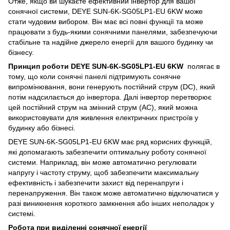
Отже, якщо ви шукаєте ефективний інвертор для вашої
сонячної системи, DEYE SUN-6K-SG05LP1-EU 6KW може
стати чудовим вибором. Він має всі повні функції та може
працювати з будь-якими сонячними панелями, забезпечуючи
стабільне та надійне джерело енергії для вашого будинку чи
бізнесу.
Принцип роботи DEYE SUN-6K-SG05LP1-EU 6KW
полягає в
тому, що коли сонячні панелі підтримують сонячне
випромінювання, вони генерують постійний струм (DC), який
потім надсилається до інвертора. Далі інвертор перетворює
цей постійний струм на змінний струм (AC), який можна
використовувати для живлення електричних пристроїв у
будинку або бізнесі.
DEYE SUN-6K-SG05LP1-EU 6KW має ряд корисних функцій,
які допомагають забезпечити оптимальну роботу сонячної
системи. Наприклад, він може автоматично регулювати
напругу і частоту струму, щоб забезпечити максимальну
ефективність і забезпечити захист від перенапруги і
перенапруження. Він також може автоматично відключатися у
разі виникнення короткого замкнення або інших неполадок у
системі.
Робота при виділенні сонячної енергії