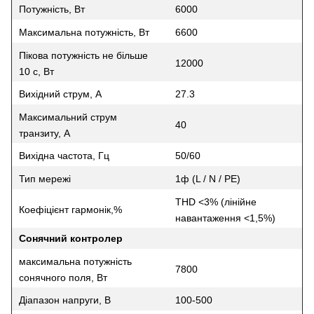
Потужність, Вт
6000
Максимальна потужність, Вт
6600
Пікова потужність не більше
12000
10 с, Вт
Вихідний струм, А
27.3
Максимальний струм
40
транзиту, А
Вихідна частота, Гц
50/60
Тип мережі
1ф (L / N / PE)
THD <3% (лінійне
Коефіцієнт гармонік,%
навантаження <1,5%)
Сонячний контролер
максимальна потужність
7800
сонячного поля, Вт
Діапазон напруги, В
100-500