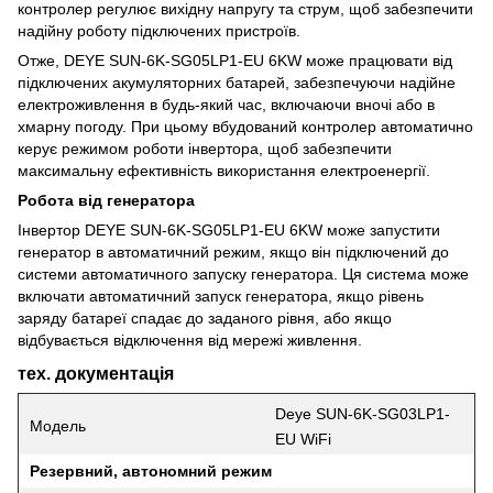
контролер регулює вихідну напругу та струм, щоб забезпечити
надійну роботу підключених пристроїв.
Отже, DEYE SUN-6K-SG05LP1-EU 6KW може працювати від
підключених акумуляторних батарей, забезпечуючи надійне
електроживлення в будь-який час, включаючи вночі або в
хмарну погоду. При цьому вбудований контролер автоматично
керує режимом роботи інвертора, щоб забезпечити
максимальну ефективність використання електроенергії.
Робота від генератора
Інвертор DEYE SUN-6K-SG05LP1-EU 6KW може запустити
генератор в автоматичний режим, якщо він підключений до
системи автоматичного запуску генератора. Ця система може
включати автоматичний запуск генератора, якщо рівень
заряду батареї спадає до заданого рівня, або якщо
відбувається відключення від мережі живлення.
тех. документація
Deye SUN-6K-SG03LP1-
Модель
EU WiFi
Резервний, автономний режим