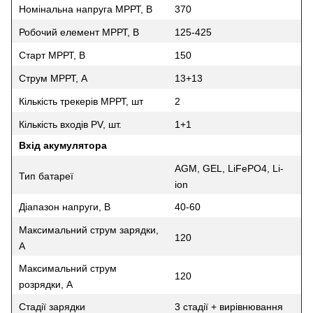
Номінальна напруга МРРТ, В
370
Робочий елемент МРРТ, В
125-425
Старт МРРТ, В
150
Струм МРРТ, А
13+13
Кількість трекерів МРРТ, шт
2
Кількість входів PV, шт.
1+1
Вхід акумулятора
AGM, GEL, LiFePO4, Li-
Тип батареї
ion
Діапазон напруги, В
40-60
Максимальний струм зарядки,
120
А
Максимальний струм
120
розрядки, А
Стадії зарядки
3 стадії + вирівнювання