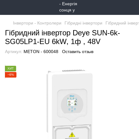
Інвертори - Контролери
Гібридні інвертори
Гібридний інве
Гібридний інвертор Deye SUN-6k-
SG05LP1-EU 6kW, 1ф , 48V
Артикул:
METON - 600048
Оставить отзыв
ХИТ
−6%