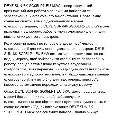
DEYE SUN-6K-SG05LP1-EU 6KW є інвертором, який
призначений для роботи з сонячними панелями та
забезпечення їх ефективного використання. Проте, якщо
сонце не світить, але є підключення до мережі
електропостачання, то DEYE SUN-6K-SG05LP1-EU 6KW може
працювати від мережі, забезпечуючи електроживлення для
підключених до нього пристроїв.
Коли сонячні панелі не генерують достатньої кількості
електроенергії для живлення підключених пристроїв, DEYE
SUN-6K-SG05LP1-EU 6KW автоматично перемикається на
вхідну мережу, щоб забезпечити стабільну та безперебійну
роботу. процес автоматично керується вбудованим
контролером, який перевіряє, чи надходить достатня кількість
електроенергії від сонячних панелей. Якщо надходить менше
електроенергії, ніж потрібно для підключених пристроїв,
інвертор автоматично переходить на вхідну мережу.
Отже, DEYE SUN-6K-SG05LP1-EU 6KW може працювати від
мережі без сонячних панелей, забезпечуючи
електроживлення для підключених пристроїв в умовах, коли
сонце не світить. Однак використання DEYE SUN-6K-
SG05LP1-EU 6KW без сонячних панелей значно знижує