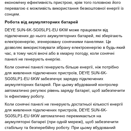
економічну ефективність пристрою, крім того головною його
перевагою є можливість використання безкоштовної енергії із
сонцем.
Робота від акумуляторних батарей
DEYE SUN-6K-SG05LP1-EU 6KW може працювати від
підключених до нього акумуляторних батарей, які зберігають
електроенергію, згенеровану сонячними панелями. Це
дозволяє використовувати зібрану електроенергію в будь-який
час, в тому числі вночі або в хмарну погоду, коли сонячні
панелі не генерують енергію.
Коли сонячні панелі генерують більше енергії, ніж потрібно
для живлення підключених пристроїв, DEYE SUN-6K-
SG05LP1-EU 6KW забезпечує зарядку підключених
акумуляторних батарей. При цьому вбудований контролер
автоматично регулює рівень заряду батареї, щоб забезпечити
їх ефективну роботу.
Коли сонячні панелі не генерують достатньої кількості енергії
для живлення підключених пристроїв, DEYE SUN-6K-
SG05LP1-EU 6KW автоматично перемикається на
акумуляторні батареї (при одній мережі), щоб забезпечити
стабільну та безперебійну роботу. При цьому вбудований