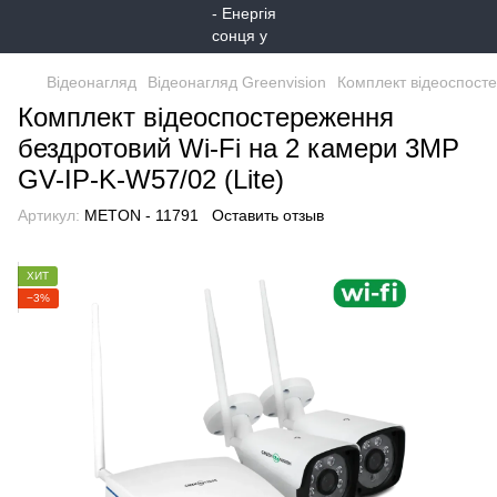
Відеонагляд
Відеонагляд Greenvision
Комплект відеоспосте
Комплект відеоспостереження
бездротовий Wi-Fi на 2 камери 3MP
GV-IP-K-W57/02 (Lite)
Артикул:
METON - 11791
Оставить отзыв
ХИТ
−3%