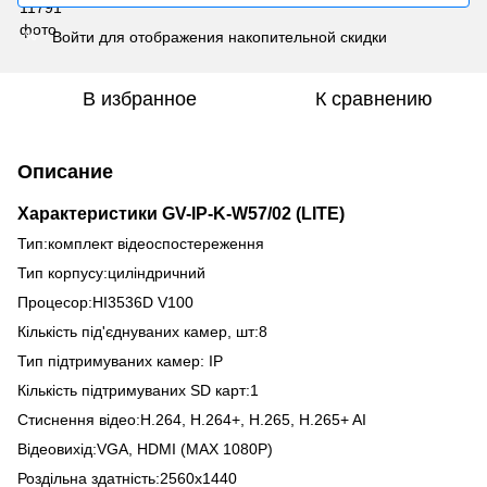
Войти
для отображения накопительной скидки
%
В избранное
К сравнению
Описание
Характеристики
GV-IP-K-W57/02 (LITE)
Тип:комплект відеоспостереження
Тип корпусу:циліндричний
Процесор:HI3536D V100
Кількість під'єднуваних камер, шт:8
Тип підтримуваних камер: IP
Кількість підтримуваних SD карт:1
Стиснення відео:H.264, H.264+, H.265, H.265+ AI
Відеовихід:VGA, HDMI (MAX 1080P)
Роздільна здатність:2560x1440