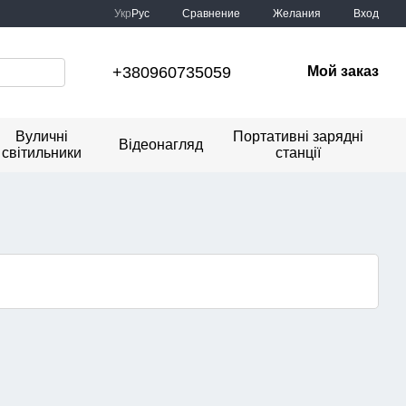
Сравнение
Укр
Рус
Желания
Вход
+380960735059
Мой заказ
Вуличні
Портативні зарядні
Відеонагляд
світильники
станції