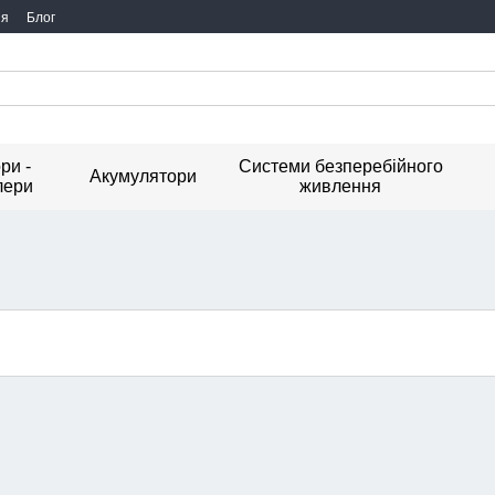
ия
Блог
ри -
Системи безперебійного
Акумулятори
лери
живлення