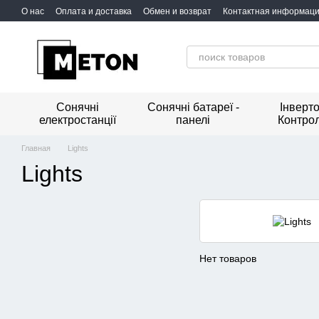
Перейти к основному контенту
О нас
Оплата и доставка
Обмен и возврат
Контактная информац
Сонячні
Сонячні батареї -
Інверто
електростанції
панелі
Контро
Главная
Lights
Lights
Нет товаров