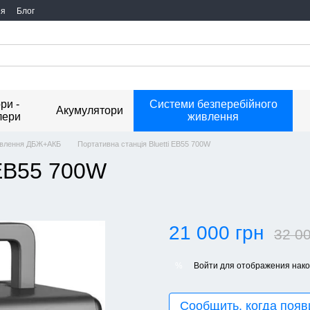
ия
Блог
ри -
Системи безперебійного
Акумулятори
лери
живлення
живлення ДБЖ+АКБ
Портативна станція Bluetti EB55 700W
 EB55 700W
21 000 грн
32 00
Войти
для отображения нако
%
Сообщить, когда появ