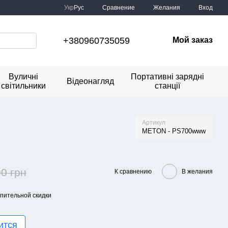
Сравнение
Укр
Рус
Желания
Вход
+380960735059
Мой заказ
Вуличні
Портативні зарядні
Відеонагляд
світильники
станції
Артикул
METON - PS700www
0 грн
К сравнению
В желания
пительной скидки
ится