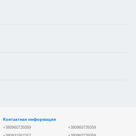
Контактная информация
+380960735059
+380960735059
+380931562257
+380960735059