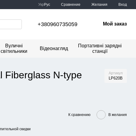
Сравнение
Укр
Рус
Желания
Вход
+380960735059
Мой заказ
Вуличні
Портативні зарядні
Відеонагляд
світильники
станції
 Fiberglass N-type
Артикул
LP620B
К сравнению
В желания
пительной скидки