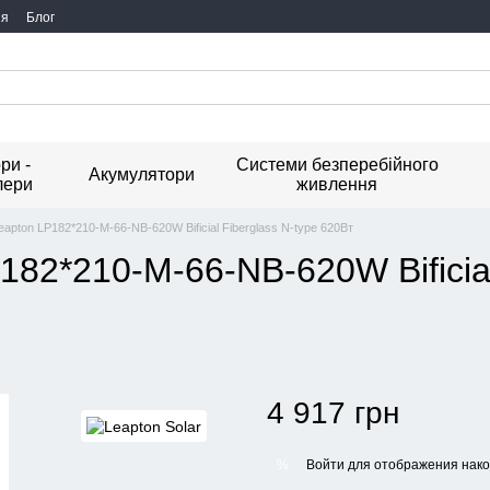
ия
Блог
ри -
Системи безперебійного
Акумулятори
лери
живлення
apton LP182*210-M-66-NB-620W Bificial Fiberglass N-type 620Вт
82*210-M-66-NB-620W Bificial
4 917 грн
Войти
для отображения нако
%