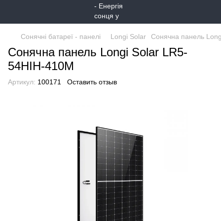
Сонячні батареї - панелі
Longi Solar
Сонячна панель Long
Сонячна панель Longi Solar LR5-
54HIH-410M
Артикул:
100171
Оставить отзыв