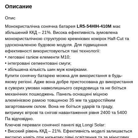
Описание
Опис
Монокристалічна сонячна батарея
LR5-54HIH-410M
має
збільшений ККД – 21%. Висока ефективність зумовлена
монокристалічною структурою кремнієвих комірок Half-Cut та
удосконаленою будовою модуля. Для підвищення
ефективності використовуються такі технології:
• леговані галієм елементи M10;
• інтегровані сегментовані смуги;
• збільшена кількість шин муж комірками.
Купити сонячну батарею можна для використання в будь-
якому регіоні. Адже вона добре пристосована до використання
в суворих умовах навколишнього середовища та не боїться
механічних пошкоджень. Панель оснащені міцною
алюмінієвою рамою товщиною 35 мм та ударостійким
загартованим склом. Вона не боїться ударів та граду,
витримує вітрові та снігові навантаження рівня 2400 та 5400
Па відповідно.
Ключові переваги сонячної панелі від Longi Solar:
• Високий рівень ККД – 21%. Ефективність моделі залишається
високою навіть при низькому рівні освітлення та за мінусових