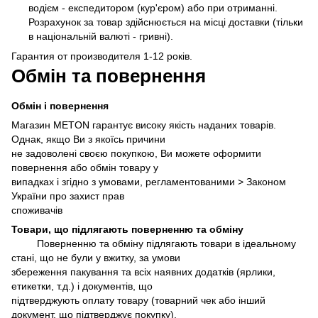
водієм - експедитором (кур'єром) або при отриманні.
Розрахунок за товар здійснюється на місці доставки (тільки
в національній валюті - гривні).
Гарантия от производителя 1-12 років.
Обмін та повернення
Обмін і повернення
Магазин METON гарантує високу якість наданих товарів.
Однак, якщо Ви з якоїсь причини
не задоволені своєю покупкою, Ви можете оформити
повернення або обмін товару у
випадках і згідно з умовами, регламентованими >
Законом
України про захист прав
споживачів
Товари, що підлягають поверненню та обміну
Поверненню та обміну підлягають товари в ідеальному
стані, що не були у вжитку, за умови
збереження пакування та всіх наявних додатків (ярлики,
етикетки, т.д.) і документів, що
підтверджують оплату товару (товарний чек або інший
документ, що підтверджує покупку).