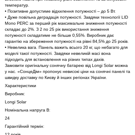
температур.
• Позитивне допустиме відхилення потужності – до 5 Вт.
• Дуже повільна деградація потужності. Завдяки технології LID
Mono PERC за перший рік максимальне зниження потужності
складає до 2%. З 2 по 25 рік використання зниження
потужності складатиме не більше 0,55%. Виробник дає
гарантію на збереження потужності на рівні 84,5% до 25 років.
• Невелика вага. Панель важить всього 20 кг, що небагато для
моделі такої потужності. Завдяки невеликій масі вона
підходить для встановлення на різних типах дахів.
Замовити оригінальну сонячну батарею від Longi Solar можна
у нас. «СонцеДім» пропонує невисокі ціни на сонячні панелі та
швидку доставку по Києву й інших регіонах України.
Характеристики
Виробник:
Longi Solar
Номінальна напруга В:
24
Гарантійний термін:
12 років