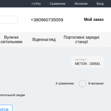
Сравнение
Укр
Рус
Желания
Вход
+380960735059
Мой заказ
Вуличні
Портативні зарядні
Відеонагляд
світильники
станції
Артикул
METON - 200581
К сравнению
В желания
пительной скидки
ится