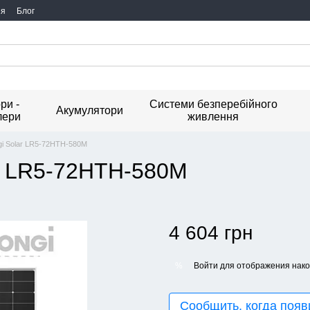
ия
Блог
ри -
Системи безперебійного
Акумулятори
лери
живлення
gi Solar LR5-72HTH-580M
ar LR5-72HTH-580M
4 604 грн
Войти
для отображения нако
%
Сообщить, когда появ